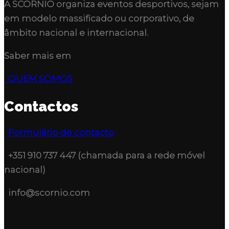
A
SCORNIO
organiza eventos desportivos, sejam
em modelo massificado ou corporativo, de
âmbito nacional e internacional.
Saber mais em
QUEM SOMOS
Contactos
Formulário de contacto
+351 910 737 447 (chamada para a rede móvel
nacional)
info@scornio.com