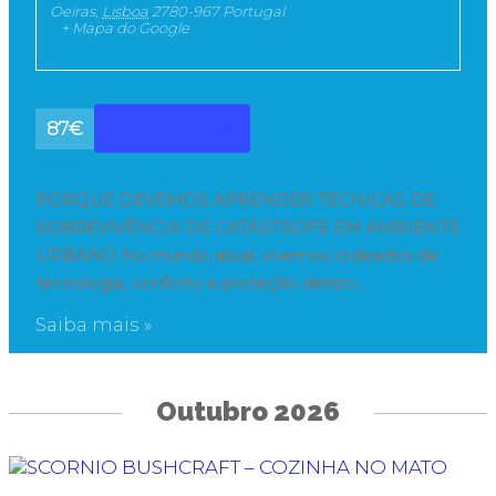
Oeiras
,
Lisboa
2780-967
Portugal
+ Mapa do Google
87€
Compre agora!
PORQUE DEVEMOS APRENDER TÉCNICAS DE
SOBREVIVÊNCIA DE CATÁSTROFE EM AMBIENTE
URBANO No mundo atual, vivemos rodeados de
tecnologia, conforto e proteção dentro…
Saiba mais »
Outubro 2026