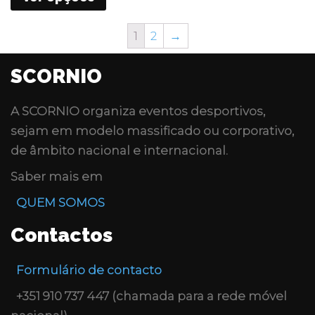
1
2
→
SCORNIO
A
SCORNIO
organiza eventos desportivos,
sejam em modelo massificado ou corporativo,
de âmbito nacional e internacional.
Saber mais em
QUEM SOMOS
Contactos
Formulário de contacto
+351 910 737 447 (chamada para a rede móvel