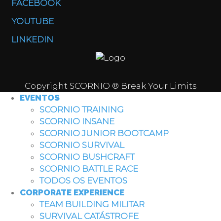
FACEBOOK
YOUTUBE
LINKEDIN
Copyright SCORNIO ® Break Your Limits
EVENTOS
SCORNIO TRAINING
SCORNIO INSANE
SCORNIO JUNIOR BOOTCAMP
SCORNIO SURVIVAL
SCORNIO BUSHCRAFT
SCORNIO BATTLE RACE
TODOS OS EVENTOS
CORPORATE EXPERIENCE
TEAM BUILDING MILITAR
SURVIVAL CATÁSTROFE