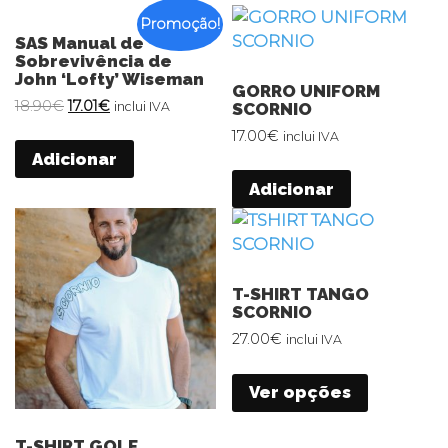
Promoção!
SAS Manual de
Sobrevivência de
John ‘Lofty’ Wiseman
GORRO UNIFORM
18.90
€
17.01
€
SCORNIO
inclui IVA
17.00
€
inclui IVA
Adicionar
Adicionar
T-SHIRT TANGO
SCORNIO
27.00
€
inclui IVA
Ver opções
T-SHIRT GOLF