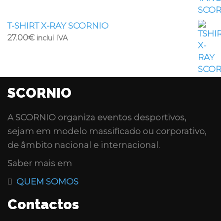
T-SHIRT X-RAY SCORNIO
27.00
€
inclui IVA
SCORNIO
A
SCORNIO
organiza eventos desportivos,
sejam em modelo massificado ou corporativo,
de âmbito nacional e internacional.
Saber mais em
QUEM SOMOS
Contactos