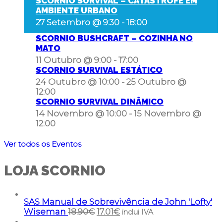
SCORNIO SURVIVAL – CATÁSTROFE EM
AMBIENTE URBANO
27 Setembro @ 9:30
-
18:00
SCORNIO BUSHCRAFT – COZINHA NO
MATO
11 Outubro @ 9:00
-
17:00
SCORNIO SURVIVAL ESTÁTICO
24 Outubro @ 10:00
-
25 Outubro @
12:00
SCORNIO SURVIVAL DINÂMICO
14 Novembro @ 10:00
-
15 Novembro @
12:00
Ver todos os Eventos
LOJA SCORNIO
SAS Manual de Sobrevivência de John 'Lofty'
Wiseman
18.90
€
17.01
€
inclui IVA