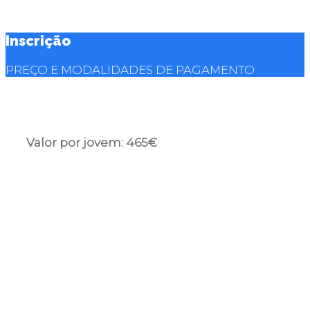
Inscrição
PREÇO E MODALIDADES DE PAGAMENTO
Valor por jovem: 465€
– O pagamento poderá ser feito na totalidade ou
em duas prestações
– Desconto para irmão ou para quem frequenta
mais do que uma semana
– Inscrições limitadas a 30 jovens