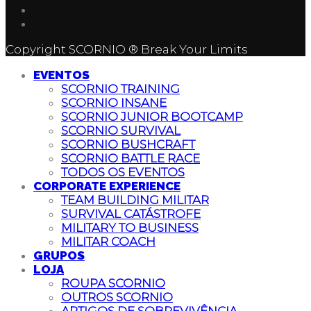
Copyright SCORNIO ® Break Your Limits
EVENTOS
SCORNIO TRAINING
SCORNIO INSANE
SCORNIO JUNIOR BOOTCAMP
SCORNIO SURVIVAL
SCORNIO BUSHCRAFT
SCORNIO BATTLE RACE
TODOS OS EVENTOS
CORPORATE EXPERIENCE
TEAM BUILDING MILITAR
SURVIVAL CATÁSTROFE
MILITARY TO BUSINESS
MILITAR COACH
GRUPOS
LOJA
ROUPA SCORNIO
OUTROS SCORNIO
ARTIGOS DE SOBREVIVÊNCIA