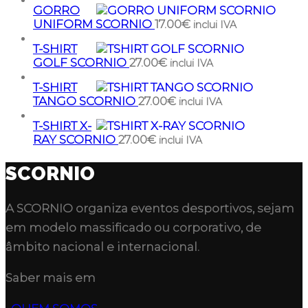
GORRO
UNIFORM SCORNIO
17.00
€
inclui IVA
T-SHIRT
GOLF SCORNIO
27.00
€
inclui IVA
T-SHIRT
TANGO SCORNIO
27.00
€
inclui IVA
T-SHIRT X-
RAY SCORNIO
27.00
€
inclui IVA
SCORNIO
A
SCORNIO
organiza eventos desportivos, sejam
em modelo massificado ou corporativo, de
âmbito nacional e internacional.
Saber mais em