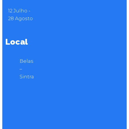
12 Julho
-
28 Agosto
Local
Belas
–
Sintra